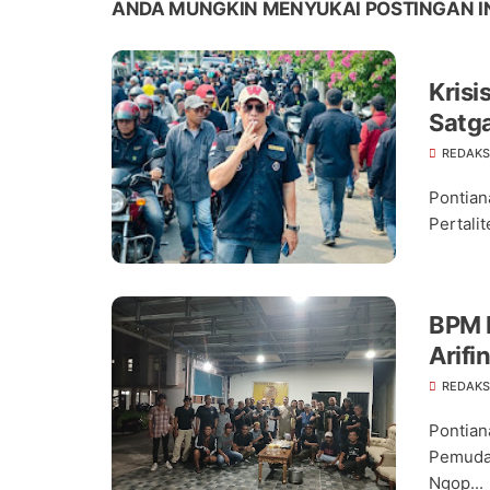
ANDA MUNGKIN MENYUKAI POSTINGAN I
Krisi
Satga
Pert
REDAKS
Paso
Pontian
Pertali
BPM B
Arifi
Kota
REDAKS
Pontian
Pemuda 
Ngop...