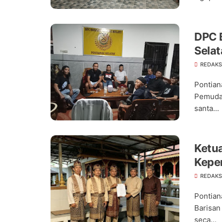
DPC 
Sela
Strat
REDAKS
Pontian
Pemuda 
santa...
Ketu
Kepe
Peri
REDAKS
Pontian
Barisan
seca...