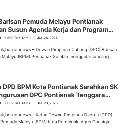
Barisan Pemuda Melayu Pontianak
tan Susun Agenda Kerja dan Program
egis untuk Kemajuan Organisasi
I
BERITA UTAMA
JUL 26, 2026
ak,borneonews – Dewan Pimpinan Cabang (DPC) Barisan
Melayu (BPM) Pontianak Selatan menggelar bincang
a DPD BPM Kota Pontianak Serahkan SK
ngurusan DPC Pontianak Tenggara
ode 2026–2029
I
BERITA UTAMA
JUL 23, 2026
ak,borneonews – Ketua Dewan Pimpinan Daerah (DPD)
 Pemuda Melayu (BPM) Kota Pontianak, Agus Chanigia,