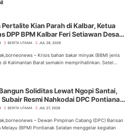
NI
s Pertalite Kian Parah di Kalbar, Ketua
s DPP BPM Kalbar Feri Setiawan Desak
amina Transparan dan Segera Pulihkan
I
BERITA UTAMA
JUL 28, 2026
kan BBM"
ak,borneonews – Krisis bahan bakar minyak (BBM) jenis
te di Kalimantan Barat semakin memprihatinkan. Setel...
angun Soliditas Lewat Ngopi Santai,
n Subair Resmi Nahkodai DPC Pontianak
I
BERITA UTAMA
JUL 27, 2026
ak,borneonews – Dewan Pimpinan Cabang (DPC) Barisan
Melayu (BPM) Pontianak Selatan menggelar kegiatan