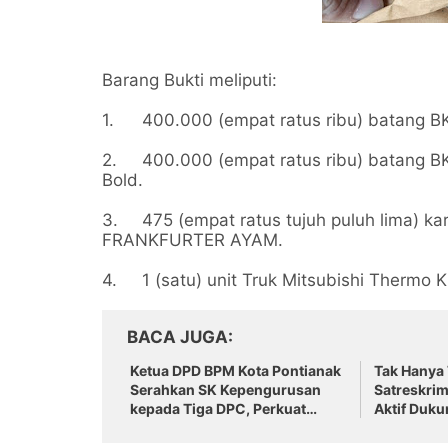
Barang Bukti meliputi:
1.
400.000 (empat ratus ribu) batang B
2.
400.000 (empat ratus ribu) batang B
Bold.
3.
475 (empat ratus tujuh puluh lima) k
FRANKFURTER AYAM.
4.
1 (satu) unit Truk Mitsubishi Thermo 
BACA JUGA
Ketua DPD BPM Kota Pontianak
Tak Hanya
Serahkan SK Kepengurusan
Satreskri
kepada Tiga DPC, Perkuat
Aktif Duk
Konsolidasi Organisasi
Pangan Na